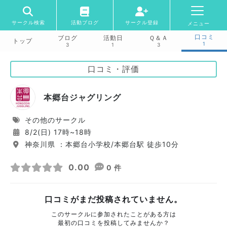
サークル検索
活動ブログ
サークル登録
メニュー
口コミ
ブログ
活動日
Ｑ＆Ａ
トップ
1
3
1
3
口コミ・評価
本郷台ジャグリング
その他のサークル
8/2(日) 17時~18時
神奈川県 ：本郷台小学校/本郷台駅 徒歩10分
0.00
0 件
口コミがまだ投稿されていません。
このサークルに参加されたことがある方は
最初の口コミを投稿してみませんか？