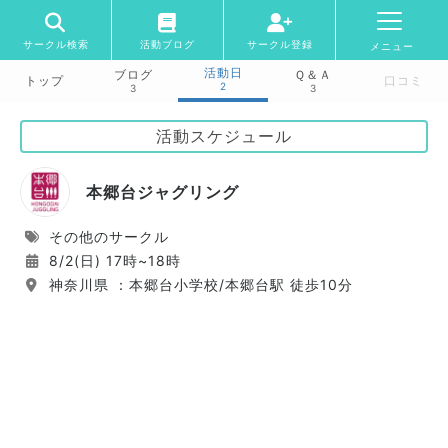
サークル検索
活動ブログ
サークル登録
メニュー
活動日
ブログ
Ｑ＆Ａ
トップ
口コミ
2
3
3
活動スケジュール
本郷台ジャグリング
その他のサークル
8/2(日) 17時~18時
神奈川県 ：本郷台小学校/本郷台駅 徒歩10分