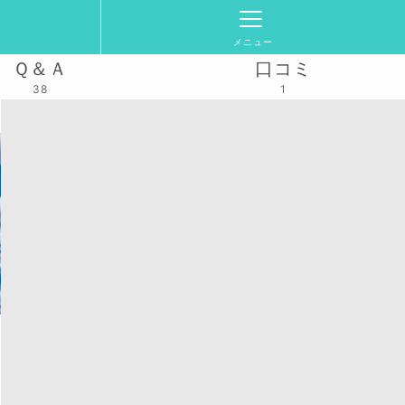
メニュー
Ｑ＆Ａ
口コミ
38
1
バレー クラウド
活動スケジュール
2026/7/12(日)