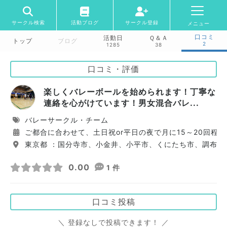
サークル検索
活動ブログ
サークル登録
メニュー
口コミ
活動日
Ｑ＆Ａ
トップ
ブログ
2
1285
38
口コミ・評価
楽しくバレーボールを始められます！丁寧な
連絡を心がけています！男女混合バレ...
バレーサークル・チーム
ご都合に合わせて、土日祝or平日の夜で月に15～20回程
東京都 ：国分寺市、小金井、小平市、くにたち市、調布市
0.00
1 件
口コミ投稿
＼ 登録なしで投稿できます！ ／