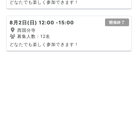
どなたでも楽しく参加できます！
8月2日(日) 12:00 -15:00
開催終了
西国分寺
募集人数：12名
どなたでも楽しく参加できます！