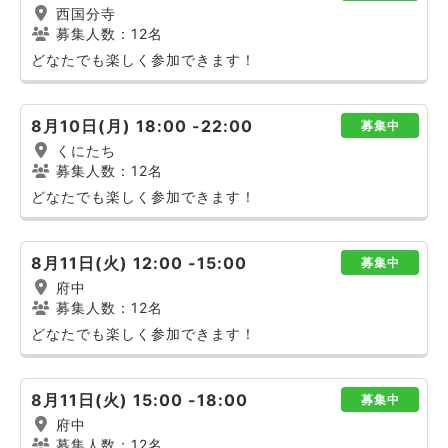
西国分寺
募集人数：12名
どなたでも楽しく参加できます！
8月10日(月) 18:00 -22:00
募集中
くにたち
募集人数：12名
どなたでも楽しく参加できます！
8月11日(火) 12:00 -15:00
募集中
府中
募集人数：12名
どなたでも楽しく参加できます！
8月11日(火) 15:00 -18:00
募集中
府中
募集人数：12名