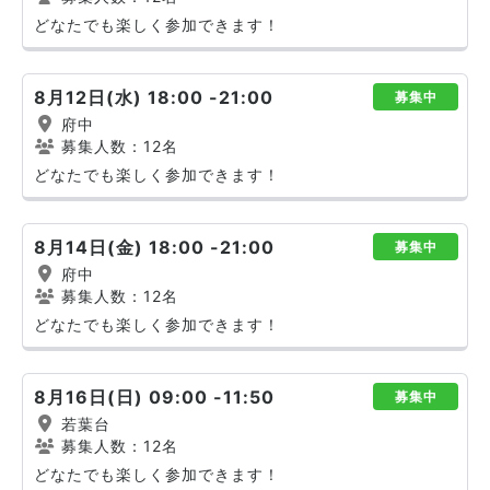
どなたでも楽しく参加できます！
8月12日(水) 18:00 -21:00
募集中
府中
募集人数：12名
どなたでも楽しく参加できます！
8月14日(金) 18:00 -21:00
募集中
府中
募集人数：12名
どなたでも楽しく参加できます！
8月16日(日) 09:00 -11:50
募集中
若葉台
募集人数：12名
どなたでも楽しく参加できます！