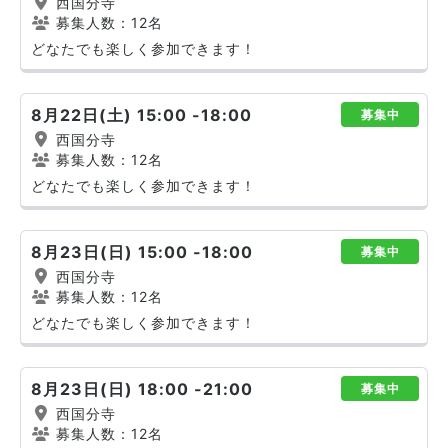
西国分寺
募集人数：12名
どなたでも楽しく参加できます！
8月22日(土) 15:00 -18:00
募集中
西国分寺
募集人数：12名
どなたでも楽しく参加できます！
8月23日(日) 15:00 -18:00
募集中
西国分寺
募集人数：12名
どなたでも楽しく参加できます！
8月23日(日) 18:00 -21:00
募集中
西国分寺
募集人数：12名