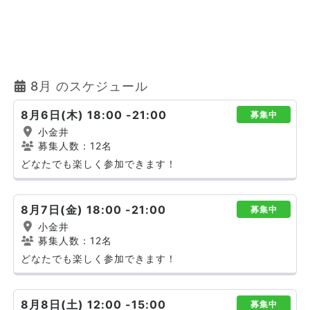
8月 のスケジュール
8月6日(木) 18:00 -21:00
募集中
小金井
募集人数：12名
どなたでも楽しく参加できます！
8月7日(金) 18:00 -21:00
募集中
小金井
募集人数：12名
どなたでも楽しく参加できます！
8月8日(土) 12:00 -15:00
募集中