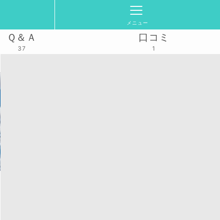
メニュー
Ｑ＆Ａ
口コミ
37
1
バレー クラウド
活動スケジュール
2026/6/27(土)