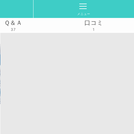
メニュー
Ｑ＆Ａ
口コミ
37
1
バレー クラウド
活動スケジュール
2026/5/10(日)