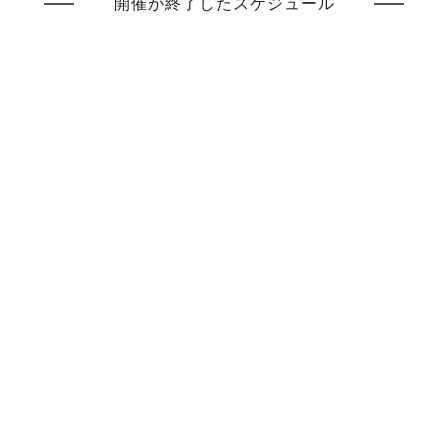
開催が終了したスケジュール