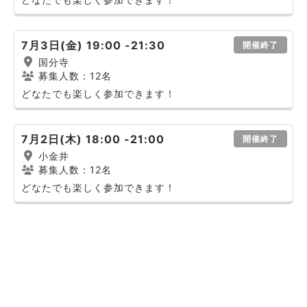
7月3日(金) 19:00 -21:30
開催終了
国分寺
募集人数：12名
どなたでも楽しく参加できます！
7月2日(木) 18:00 -21:00
開催終了
小金井
募集人数：12名
どなたでも楽しく参加できます！