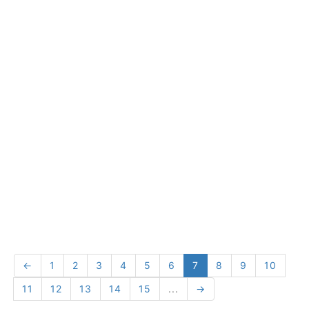
←
1
2
3
4
5
6
7
8
9
10
11
12
13
14
15
...
→