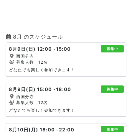
8月 のスケジュール
8月9日(日) 12:00 -15:00
募集中
西国分寺
募集人数：12名
どなたでも楽しく参加できます！
8月9日(日) 15:00 -18:00
募集中
西国分寺
募集人数：12名
どなたでも楽しく参加できます！
8月10日(月) 18:00 -22:00
募集中