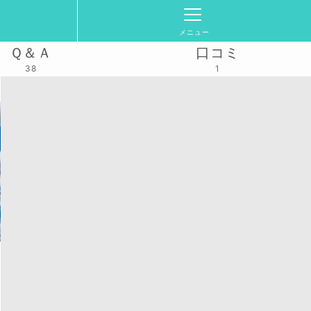
メニュー
Ｑ＆Ａ
口コミ
38
1
バレー クラウド
活動スケジュール
2025/11/10(月)