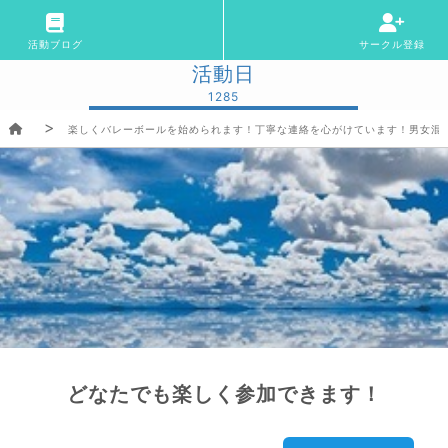
活動ブログ
サークル登録
活動日
1285
楽しくバレーボールを始められます！丁寧な連絡を心がけています！男女混合
どなたでも楽しく参加できます！