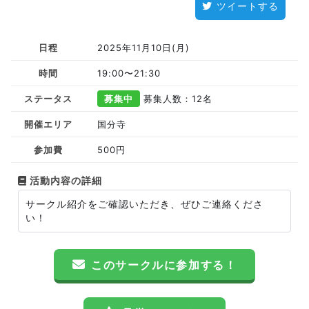
ツイートする
日程
2025年11月10日(月)
時間
19:00〜21:30
ステータス
募集中
募集人数：12名
開催エリア
国分寺
参加費
500円
活動内容の詳細
サークル紹介をご確認いただき、ぜひご連絡くださ
い！
このサークルに参加する！