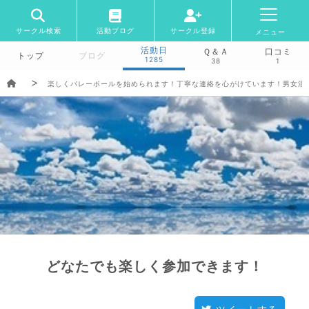
サークル検索
活動ブログ
サークル登録
メニュー
活動日
Ｑ＆Ａ
口コミ
トップ
ブログ
1285
38
1
楽しくバレーボールを始められます！丁寧な連絡を心がけています！男女混
どなたでも楽しく参加できます！