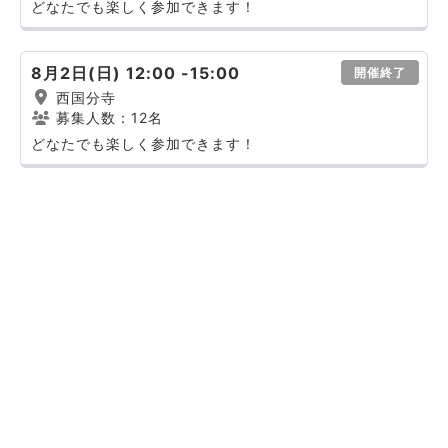
どなたでも楽しく参加できます！
8月2日(日) 12:00 -15:00
開催終了
西国分寺
募集人数：12名
どなたでも楽しく参加できます！