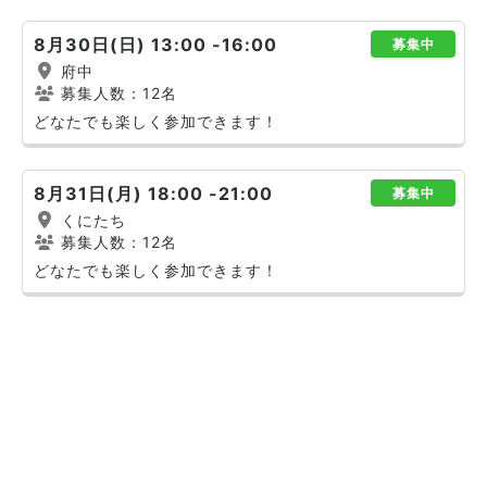
8月30日(日) 13:00 -16:00
募集中
府中
募集人数：12名
どなたでも楽しく参加できます！
8月31日(月) 18:00 -21:00
募集中
くにたち
募集人数：12名
どなたでも楽しく参加できます！