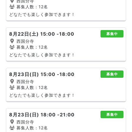
西国分寺
募集人数：12名
どなたでも楽しく参加できます！
8月22日(土) 15:00 -18:00
募集中
西国分寺
募集人数：12名
どなたでも楽しく参加できます！
8月23日(日) 15:00 -18:00
募集中
西国分寺
募集人数：12名
どなたでも楽しく参加できます！
8月23日(日) 18:00 -21:00
募集中
西国分寺
募集人数：12名