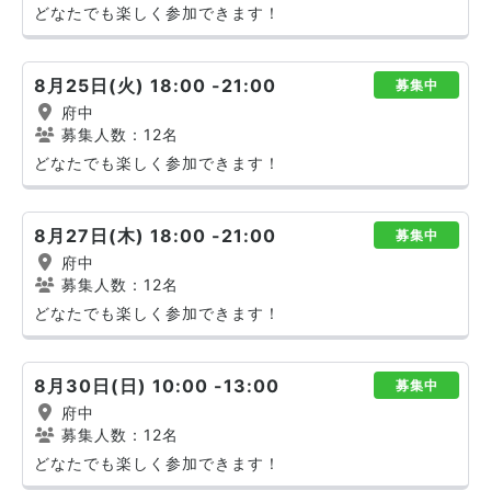
どなたでも楽しく参加できます！
8月25日(火) 18:00 -21:00
募集中
府中
募集人数：12名
どなたでも楽しく参加できます！
8月27日(木) 18:00 -21:00
募集中
府中
募集人数：12名
どなたでも楽しく参加できます！
8月30日(日) 10:00 -13:00
募集中
府中
募集人数：12名
どなたでも楽しく参加できます！