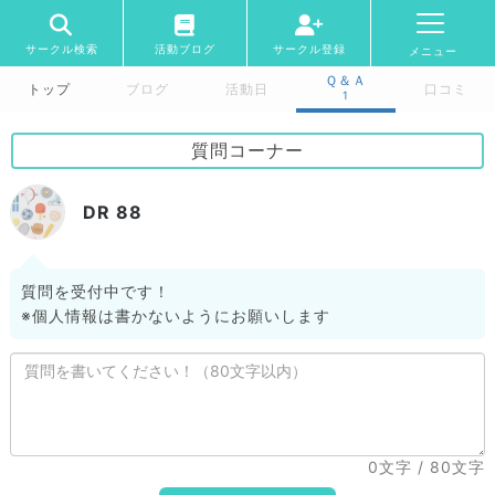
サークル検索
活動ブログ
サークル登録
メニュー
Ｑ＆Ａ
トップ
ブログ
活動日
口コミ
1
質問コーナー
DR 88
質問を受付中です！
※個人情報は書かないようにお願いします
0文字
/ 80文字