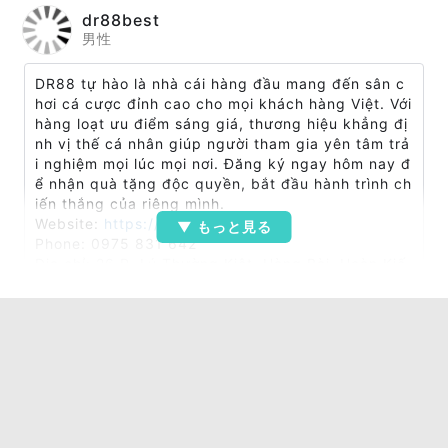
dr88best
男性
DR88 tự hào là nhà cái hàng đầu mang đến sân c
hơi cá cược đỉnh cao cho mọi khách hàng Việt. Với
hàng loạt ưu điểm sáng giá, thương hiệu khẳng đị
nh vị thế cá nhân giúp người tham gia yên tâm trả
i nghiệm mọi lúc mọi nơi. Đăng ký ngay hôm nay đ
ể nhận quà tặng độc quyền, bắt đầu hành trình ch
iến thắng của riêng mình.
Website:
https://dr88.best/
Phone: 0975 831 642
Địa chỉ: 26 P. Lý Thường Kiệt, Hàng Bài, Hoàn Kiế
m, Hà Nội
Email:
dr88best@gmail.com
Tags: #dr88 #nhacaidr88 #trangchudr88 #dangn
hapdr88 #dangkydr88 #naptiendr88 #ruttiendr88
#cacuocdr88 #gamebaidr88 #keonhacaidr88