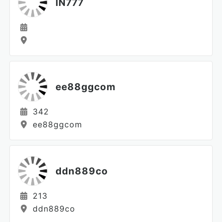
IN777
ee88ggcom
342
ee88ggcom
ddn889co
213
ddn889co