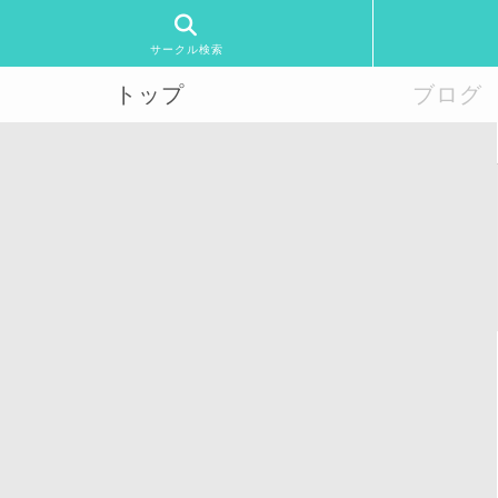
サークル検索
トップ
ブログ