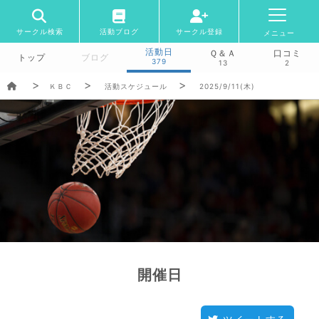
サークル検索
活動ブログ
サークル登録
メニュー
活動日
Ｑ＆Ａ
口コミ
トップ
ブログ
379
13
2
ＫＢＣ
活動スケジュール
2025/9/11(木)
開催日