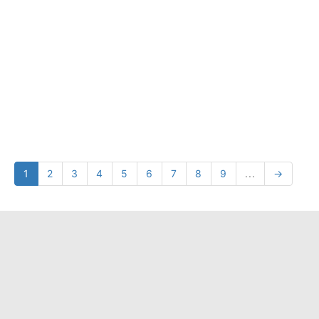
1
2
3
4
5
6
7
8
9
...
→