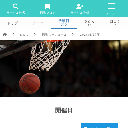
サークル検索
活動ブログ
サークル登録
メニュー
活動日
Ｑ＆Ａ
口コミ
トップ
ブログ
379
13
2
ＫＢＣ
活動スケジュール
2026/6/8(月)
開催日