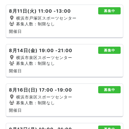
8月11日(火) 11:00 -13:00
募集中
横浜市戸塚区スポーツセンター
募集人数：制限なし
開催日
8月14日(金) 19:00 -21:00
募集中
横浜市泉区スポーツセンター
募集人数：制限なし
開催日
8月16日(日) 17:00 -19:00
募集中
横浜市泉区スポーツセンター
募集人数：制限なし
開催日