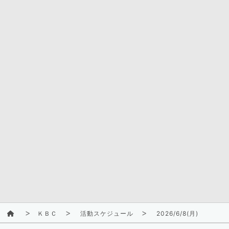
ＫＢＣ
活動スケジュール
2026/6/8(月)