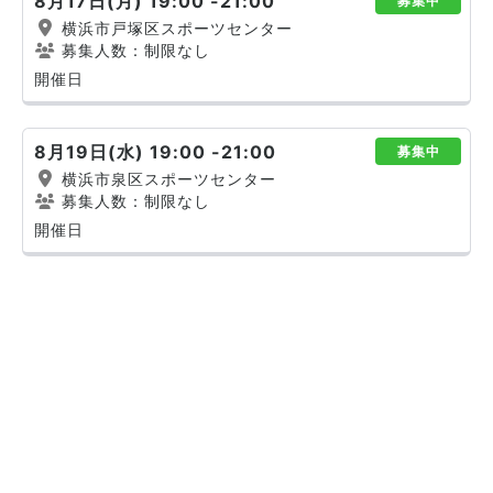
8月17日(月) 19:00 -21:00
募集中
横浜市戸塚区スポーツセンター
募集人数：制限なし
開催日
8月19日(水) 19:00 -21:00
募集中
横浜市泉区スポーツセンター
募集人数：制限なし
開催日