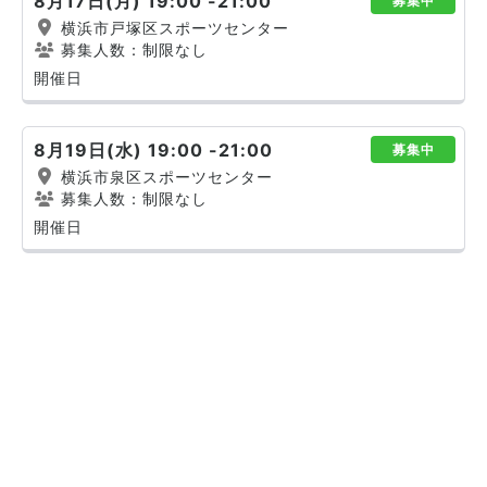
8月17日(月) 19:00 -21:00
募集中
横浜市戸塚区スポーツセンター
募集人数：制限なし
開催日
8月19日(水) 19:00 -21:00
募集中
横浜市泉区スポーツセンター
募集人数：制限なし
開催日