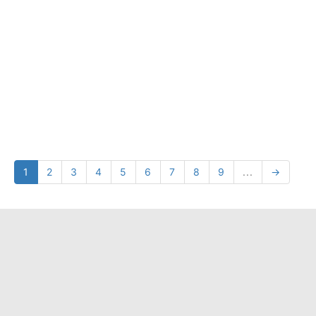
1
2
3
4
5
6
7
8
9
...
→