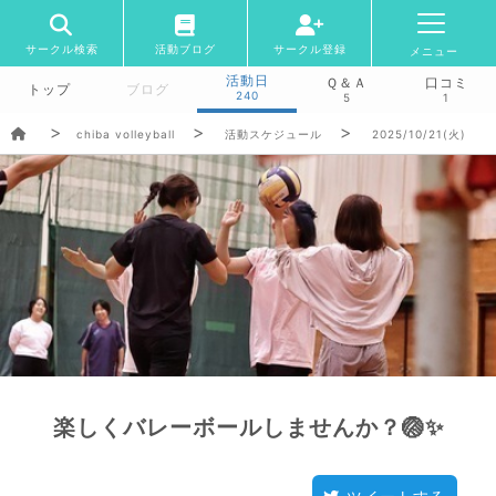
サークル検索
活動ブログ
サークル登録
メニュー
活動日
Ｑ＆Ａ
口コミ
トップ
ブログ
240
5
1
chiba volleyball
活動スケジュール
2025/10/21(火)
楽しくバレーボールしませんか？🏐✨