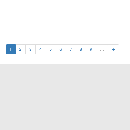
1
2
3
4
5
6
7
8
9
...
→