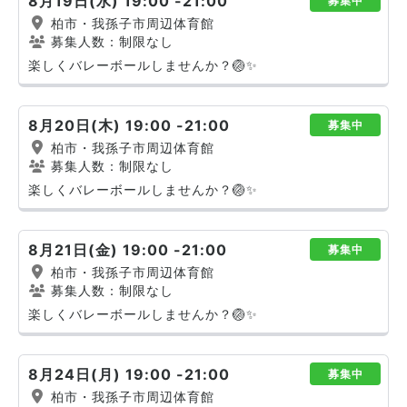
8月19日(水) 19:00 -21:00
募集中
柏市・我孫子市周辺体育館
募集人数：制限なし
楽しくバレーボールしませんか？🏐✨
8月20日(木) 19:00 -21:00
募集中
柏市・我孫子市周辺体育館
募集人数：制限なし
楽しくバレーボールしませんか？🏐✨
8月21日(金) 19:00 -21:00
募集中
柏市・我孫子市周辺体育館
募集人数：制限なし
楽しくバレーボールしませんか？🏐✨
8月24日(月) 19:00 -21:00
募集中
柏市・我孫子市周辺体育館