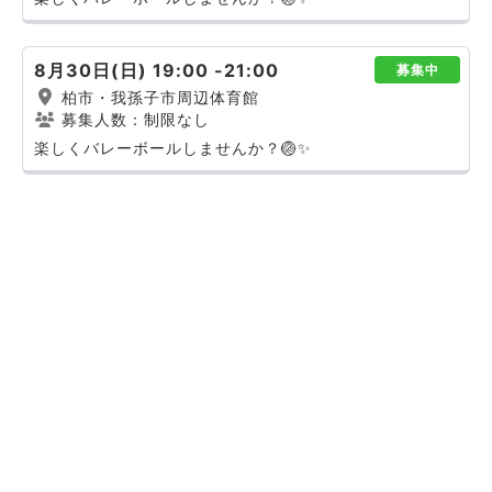
8月30日(日) 19:00 -21:00
募集中
柏市・我孫子市周辺体育館
募集人数：制限なし
楽しくバレーボールしませんか？🏐✨