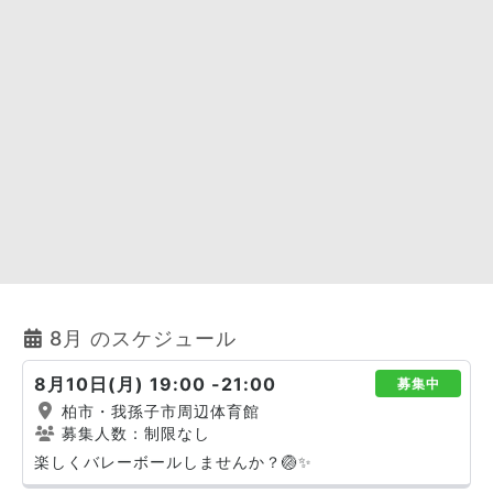
8月 のスケジュール
8月10日(月) 19:00 -21:00
募集中
柏市・我孫子市周辺体育館
募集人数：制限なし
楽しくバレーボールしませんか？🏐✨