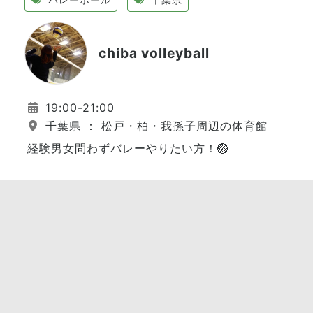
chiba volleyball
19:00-21:00
千葉県 ： 松戸・柏・我孫子周辺の体育館
経験男女問わずバレーやりたい方！🏐