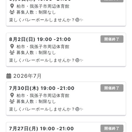
柏市・我孫子市周辺体育館
募集人数：制限なし
楽しくバレーボールしませんか？🏐✨
8月2日(日) 19:00 -21:00
開催終了
柏市・我孫子市周辺体育館
募集人数：制限なし
楽しくバレーボールしませんか？🏐✨
2026年7月
7月30日(木) 19:00 -21:00
開催終了
柏市・我孫子市周辺体育館
募集人数：制限なし
楽しくバレーボールしませんか？🏐✨
7月27日(月) 19:00 -21:00
開催終了