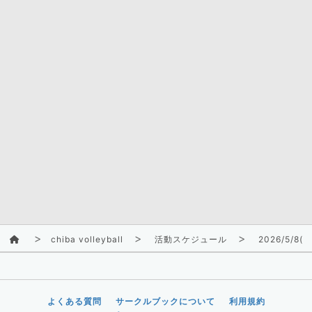
chiba volleyball
活動スケジュール
2026/5/8(金
よくある質問
サークルブックについて
利用規約