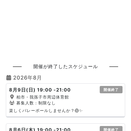
開催が終了したスケジュール
2026年8月
8月9日(日) 19:00 -21:00
開催終了
柏市・我孫子市周辺体育館
募集人数：制限なし
楽しくバレーボールしませんか？🏐✨
8月6日(木) 19:00 -21:00
開催終了