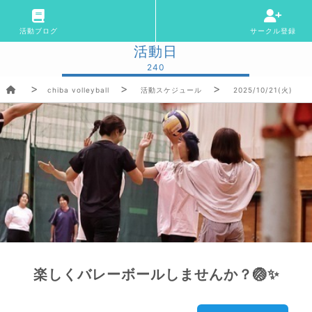
活動ブログ
サークル登録
活動日
240
chiba volleyball
活動スケジュール
2025/10/21(火)
楽しくバレーボールしませんか？🏐✨