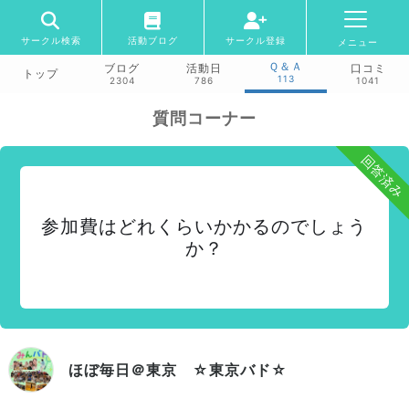
サークル検索
活動ブログ
サークル登録
メニュー
Ｑ＆Ａ
ブログ
活動日
口コミ
トップ
113
2304
786
1041
質問コーナー
回答済み
参加費はどれくらいかかるのでしょう
か？
ほぼ毎日＠東京 ☆東京バド☆