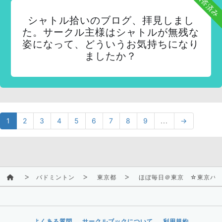
回答済み
シャトル拾いのブログ、拝見しまし
た。サークル主様はシャトルが無残な
姿になって、どういうお気持ちになり
ましたか？
1
2
3
4
5
6
7
8
9
...
→
バドミントン
東京都
ほぼ毎日＠東京 ☆東京バ
よくある質問
サークルブックについて
利用規約