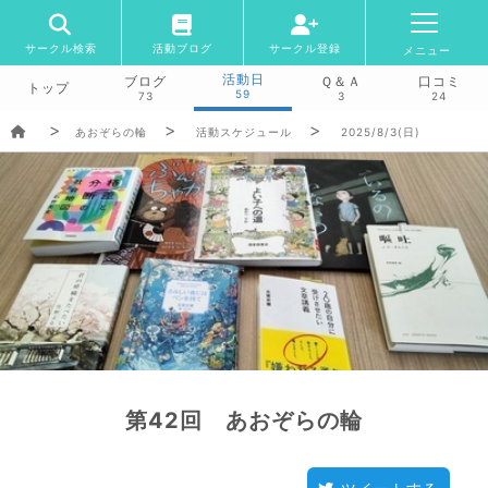
サークル検索
活動ブログ
サークル登録
メニュー
活動日
ブログ
Ｑ＆Ａ
口コミ
トップ
59
73
3
24
あおぞらの輪
活動スケジュール
2025/8/3(日)
第42回 あおぞらの輪