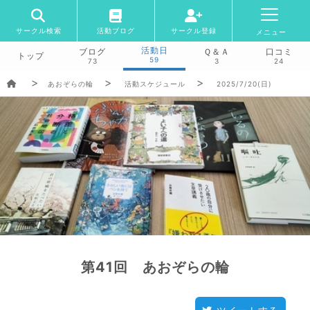
サークル検索
活動ブログ
サークル登録
メニュー
活動日
ブログ
Ｑ＆Ａ
口コミ
トップ
59
73
3
24
あおぞらの輪
活動スケジュール
2025/7/20(日)
第41回 あおぞらの輪