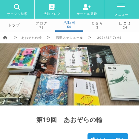
サークル検索
活動ブログ
サークル登録
メニュー
活動日
ブログ
Ｑ＆Ａ
口コミ
トップ
59
73
3
24
あおぞらの輪
活動スケジュール
2024/8/17(土)
第19回 あおぞらの輪