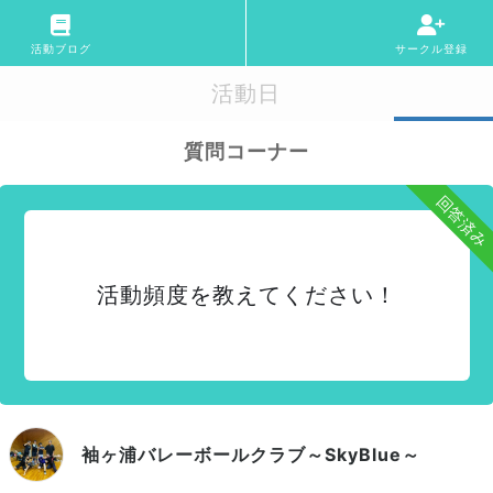
活動ブログ
サークル登録
活動日
質問コーナー
回答済み
活動頻度を教えてください！
袖ヶ浦バレーボールクラブ～SkyBlue～