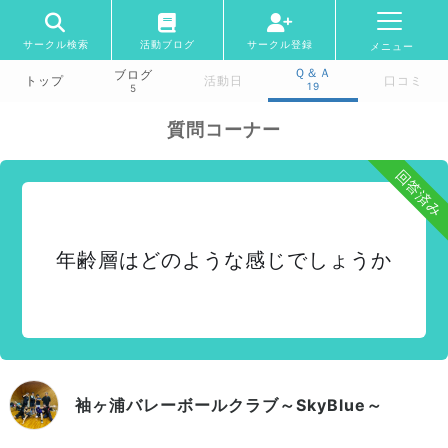
サークル検索
活動ブログ
サークル登録
メニュー
Ｑ＆Ａ
ブログ
トップ
活動日
口コミ
19
5
質問コーナー
回答済み
年齢層はどのような感じでしょうか
袖ヶ浦バレーボールクラブ～SkyBlue～