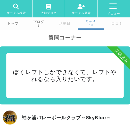
サークル検索
活動ブログ
サークル登録
メニュー
Ｑ＆Ａ
ブログ
トップ
活動日
口コミ
19
5
質問コーナー
回答済み
ぼくレフトしかできなくて、レフトや
れるなら入りたいです。
袖ヶ浦バレーボールクラブ～SkyBlue～