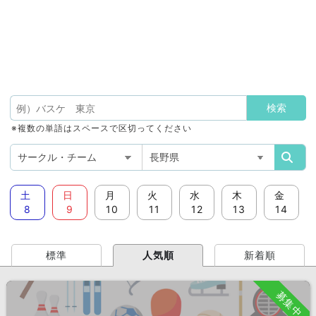
※複数の単語はスペースで区切ってください
土
日
月
火
水
木
金
8
9
10
11
12
13
14
標準
人気順
新着順
募集中