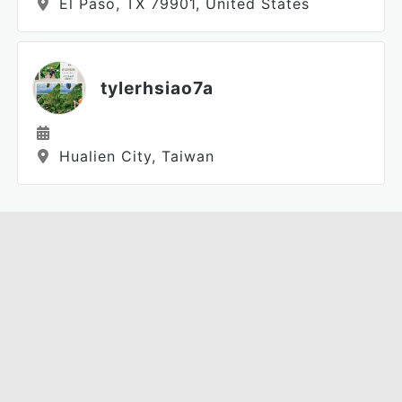
El Paso, TX 79901, United States
tylerhsiao7a
Hualien City, Taiwan