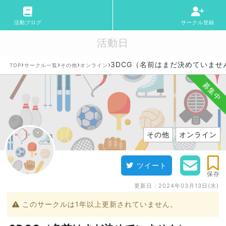
活動ブログ
サークル登録
活動日
›
›
›
›
3DCG（名前はまだ決めていませ
TOP
サークル一覧
その他
オンライン
募集中
その他
オンライン
ツイート
保存
更新日：
2024年03月13日(水)
このサークルは1年以上更新されていません。