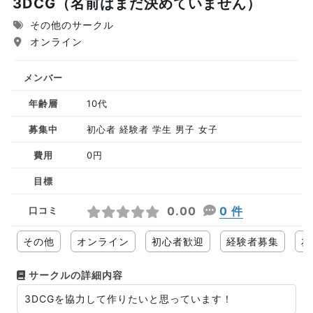
3DCG（名前はまだ決めていません）
その他のサークル
オンライン
メンバー
年齢層
10代
募集中
初心者 経験者 学生 男子 女子
費用
0円
目標
0.00
0 件
口コミ
その他
オンライン
初心者歓迎
経験者募集
友
サークルの詳細内容
3DCGを協力して作りたいと思っています！