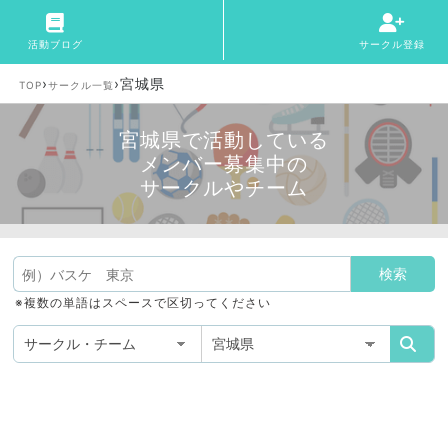
活動ブログ
サークル登録
›
›
宮城県
TOP
サークル一覧
宮城県で活動している
メンバー募集中の
サークルやチーム
※複数の単語はスペースで区切ってください