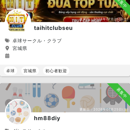
募集中
更新日：
2026年07月25日(土)
taihitclubseu
卓球サークル・クラブ
宮城県
卓球
宮城県
初心者歓迎
募集中
更新日：
2026年07月25日(土)
hm88diy