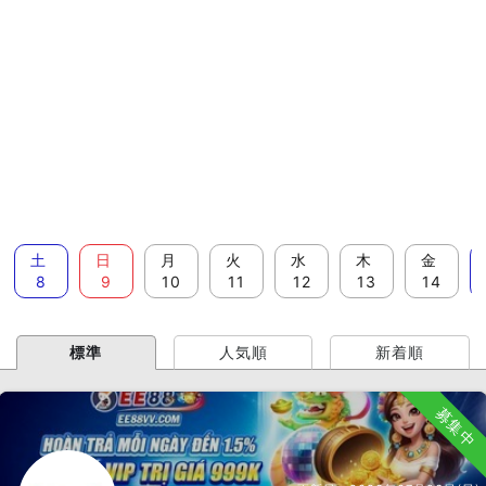
土
日
月
火
水
木
金
8
9
10
11
12
13
14
標準
人気順
新着順
募集中