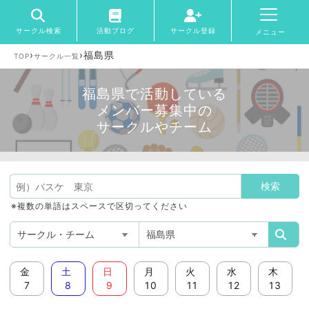
サークル検索
活動ブログ
サークル登録
メニュー
›
›
福島県
TOP
サークル一覧
福島県で活動している
メンバー募集中の
サークルやチーム
※複数の単語はスペースで区切ってください
金
土
日
月
火
水
木
7
8
9
10
11
12
13