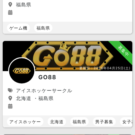
福島県
ゲーム機
福島県
募集中
更新日：
2026年04月25日(土)
GO88
アイスホッケーサークル
北海道 ・福島県
アイスホッケー
北海道
福島県
男子募集
女子