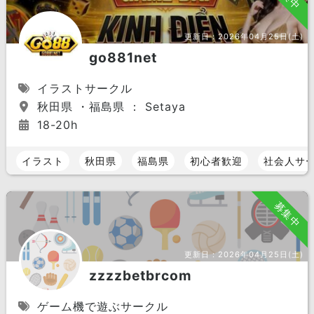
更新日：
2026年04月25日(土)
go881net
イラストサークル
秋田県 ・福島県 ： Setaya
18-20h
イラスト
秋田県
福島県
初心者歓迎
社会人サ
募集中
更新日：
2026年04月25日(土)
zzzzbetbrcom
ゲーム機で遊ぶサークル