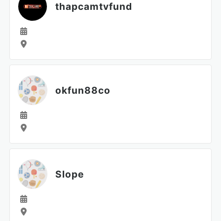
thapcamtvfund
okfun88co
Slope