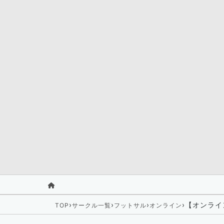
›
›
›
›
【オンライ
TOP
サークル一覧
フットサル
オンライン