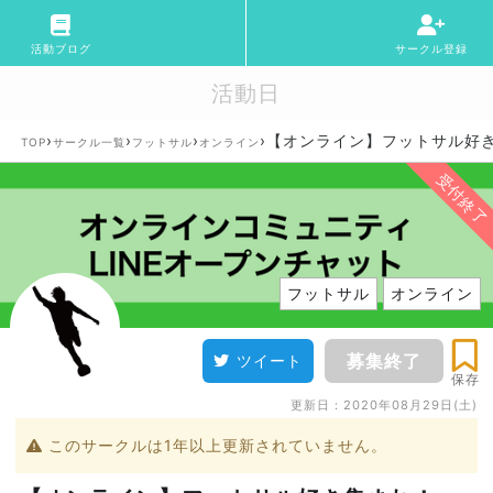
活動ブログ
サークル登録
活動日
›
›
›
›
【オンライン】フットサル好
TOP
サークル一覧
フットサル
オンライン
受付終了
フットサル
オンライン
募集終了
ツイート
保存
更新日：
2020年08月29日(土)
このサークルは1年以上更新されていません。