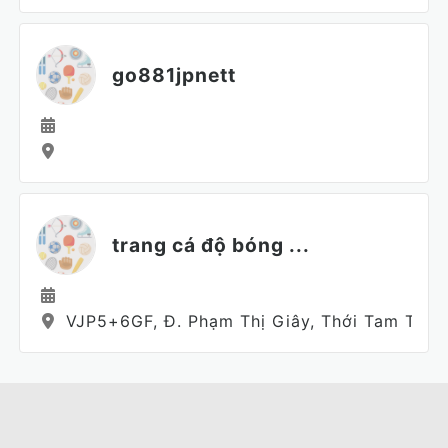
go881jpnett
trang cá độ bóng ...
VJP5+6GF, Đ. Phạm Thị Giây, Thới Tam Thôn