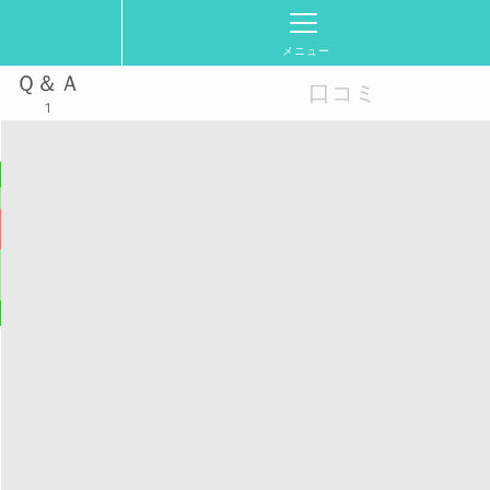
メニュー
Ｑ＆Ａ
口コミ
1
き集まれ！