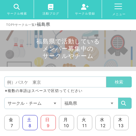
サークル検索
活動ブログ
サークル登録
メニュー
›
›
福島県
TOP
サークル一覧
福島県で活動している
メンバー募集中の
サークルやチーム
※複数の単語はスペースで区切ってください
金
土
日
月
火
水
木
7
8
9
10
11
12
13