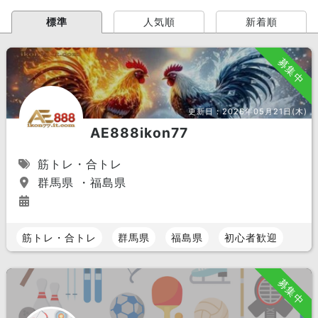
標準
人気順
新着順
募集中
更新日：
2026年05月21日(木)
AE888ikon77
筋トレ・合トレ
群馬県 ・福島県
筋トレ・合トレ
群馬県
福島県
初心者歓迎
募集中