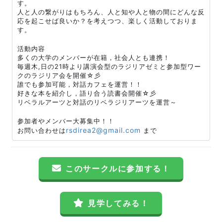
す。
人と人の繋がりはもちろん、人と知や人と物の間にどんな反
応を起こせば良いか？を考えつつ、楽しく活動しておりま
す。
活動内容
多くの大学のメンバーが在籍，社会人とも連携！
毎週木,日の21時より講演会型のラジリアゼミと参加型ワー
クのラジリア会を開催☆彡
誰でも参加可能，対話カフェを運営！！
好きな本を紹介し，語り合う読書会開催☆彡
リベラルアーツと対話のリベラジリアーツを運営～
参加者やメンバー大募集中！！
rsdirea2@gmail.com
お問い合わせは
まで
このサークルに参加する！
見学してみる！