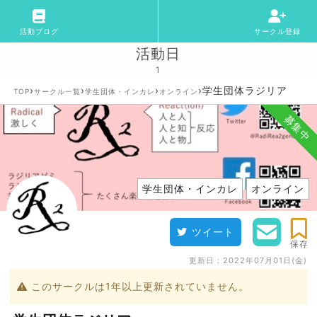
活動ブログ
サークル登録
活動日
1
›
›
›
›
学生団体ラジリア
TOP
サークル一覧
学生団体・インカレ
オンライン
募集中
学生団体・インカレ
オンライン
ツイート
保存
更新日：
2022年07月01日(金)
このサークルは1年以上更新されていません。