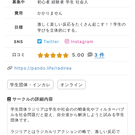
募集中
初心者 経験者 学生 社会人
費用
かかりません
激しく楽しい反応をたくさん起こす！！学生の
目標
学びを立体的にする。
Twitter
Instagram
SNS
5.00
3 件
口コミ
https://pando.life/radirea
学生団体・インカレ
オンライン
サークルの詳細内容
学生団体ラジリアは学生や社会のの蛸壷化やフィルターバブ
ルを社会問題だと捉え、自分達から解決しようと試みる学生
団体です。
ラジリアとはラジカルリアクションの略で、激しい反応で