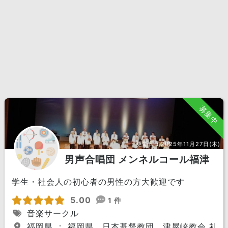
募集中
更新日：
2025年11月27日(木)
男声合唱団 メンネルコール福津
学生・社会人の初心者の男性の方大歓迎です
5.00
1 件
音楽サークル
福岡県 ： 福岡県 日本基督教団 津屋崎教会 礼拝