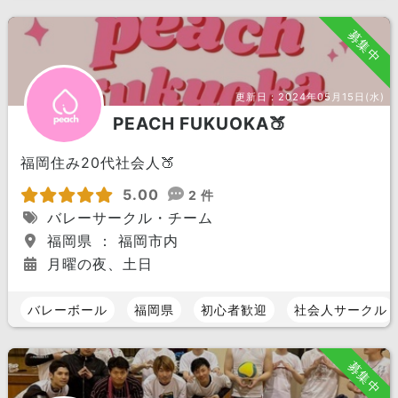
募集中
更新日：
2024年05月15日(水)
PEACH FUKUOKA🍑
福岡住み20代社会人🍑
5.00
2 件
バレーサークル・チーム
福岡県 ： 福岡市内
月曜の夜、土日
バレーボール
福岡県
初心者歓迎
社会人サークル
募集中