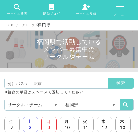
サークル検索
活動ブログ
サークル登録
メニュー
›
›
福岡県
TOP
サークル一覧
福岡県で活動している
メンバー募集中の
サークルやチーム
※複数の単語はスペースで区切ってください
金
土
日
月
火
水
木
7
8
9
10
11
12
13