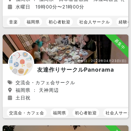
水曜日 19時00分〜21時00分
音楽
福岡県
初心者歓迎
社会人サークル
経験
募集中
更新日：
2023年04月23日(日)
友達作りサークルPanorama
交流会・カフェ会サークル
福岡県 ： 天神周辺
土日祝
交流会・カフェ会
福岡県
初心者歓迎
社会人サー