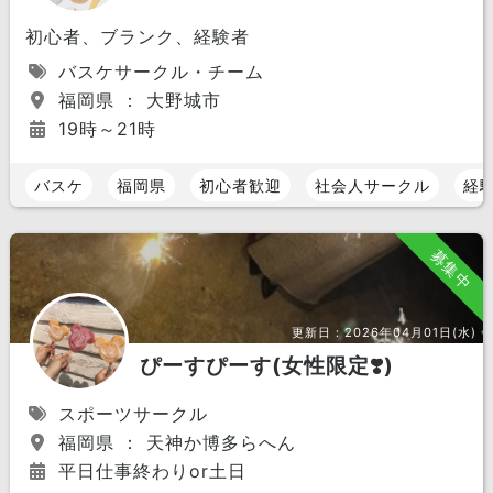
初心者、ブランク、経験者
バスケサークル・チーム
福岡県 ： 大野城市
19時～21時
バスケ
福岡県
初心者歓迎
社会人サークル
経
募集中
更新日：
2026年04月01日(水)
ぴーすぴーす(女性限定❣️)
スポーツサークル
福岡県 ： 天神か博多らへん
平日仕事終わりor土日