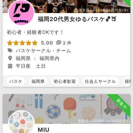
更新日：
2024年05月15日(水)
福岡20代男女ゆるバスケ🏀🍑
初心者・経験者OKです！
5.00
2 件
バスケサークル・チーム
福岡県 ： 福岡県内
平日夜 土日
バスケ
福岡県
初心者歓迎
社会人サークル
経
募集中
更新日：
2026年08月02日(日)
MIU