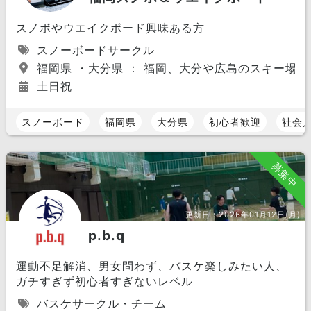
スノボやウエイクボード興味ある方
スノーボードサークル
福岡県 ・大分県 ： 福岡、大分や広島のスキー場
土日祝
スノーボード
福岡県
大分県
初心者歓迎
社会
募集中
更新日：
2026年01月12日(月)
p.b.q
運動不足解消、男女問わず、バスケ楽しみたい人、
ガチすぎず初心者すぎないレベル
バスケサークル・チーム