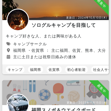
募集中
更新日：
2024年10月10日(木)
ソログルキャンプを目指して
キャンプ好きな人、または興味がある人
キャンプサークル
福岡県 ・佐賀県 ： 主に福岡、佐賀、熊本、大分
主に土日または祝祭日絡みの連休
キャンプ
福岡県
佐賀県
初心者歓迎
社会人サ
募集中
更新日：
2023年11月15日(水)
福岡スノボ＆ウエイクボード