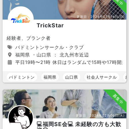
募集中
更新日：
2024年07月14日(日)
TrickStar
経験者、ブランク者
バドミントンサークル・クラブ
福岡県 ・山口県 ： 北九州市近辺
平日19時〜21時 休日はランダムで15時や17時開始
バドミントン
福岡県
山口県
社会人サークル
募集中
更新日：
2024年02月06日(火)
💻福岡SE会💻 未経験の方も大歓