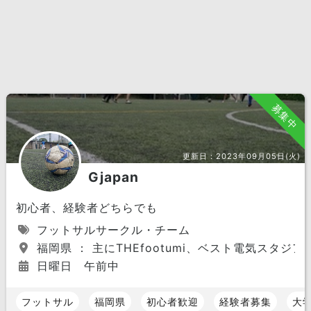
募集中
更新日：
2023年09月05日(火)
Gjapan
初心者、経験者どちらでも
フットサルサークル・チーム
福岡県 ： 主にTHEfootumi、ベスト電気スタジア
日曜日 午前中
フットサル
福岡県
初心者歓迎
経験者募集
大