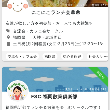
更新日：
2024年03月19日(火)
にこにこランチ会😄🌼
友達が欲しい方🍀初参加・お一人でも大歓迎✨
交流会・カフェ会サークル
福岡県 ： 天神・赤坂周辺
土日祝(月2回程度)次回:3月23日(土)12:30〜13:30
交流会・カフェ会
福岡県
初心者歓迎
社会人サー
募集中
更新日：
2023年04月15日(土)
FSC:福岡散策俱楽部
福岡県近郊でランチ＆散策を楽しむサークルです！