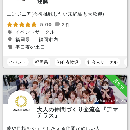
迎🤗
エンジニア(今後挑戦したい未経験も大歓迎)
5.00
2 件
イベントサークル
福岡県 ： 福岡市内
平日夜or土日
イベント
福岡県
初心者歓迎
社会人サークル
募集中
更新日：
2023年09月06日(水)
大人の仲間づくり交流会『アマ
テラス』
夢や目標をシェアしあえる仲間が欲しい人