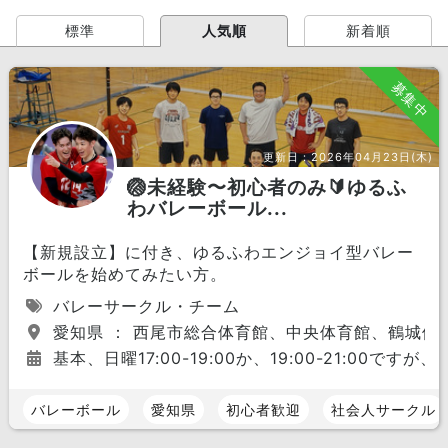
標準
人気順
新着順
募集中
更新日：
2026年04月23日(木)
🏐未経験〜初心者のみ🔰ゆるふ
わバレーボール...
【新規設立】に付き、ゆるふわエンジョイ型バレー
ボールを始めてみたい方。
バレーサークル・チーム
愛知県 ： 西尾市総合体育館、中央体育館、鶴城体育
基本、日曜17:00-19:00か、19:00-21:00
バレーボール
愛知県
初心者歓迎
社会人サークル