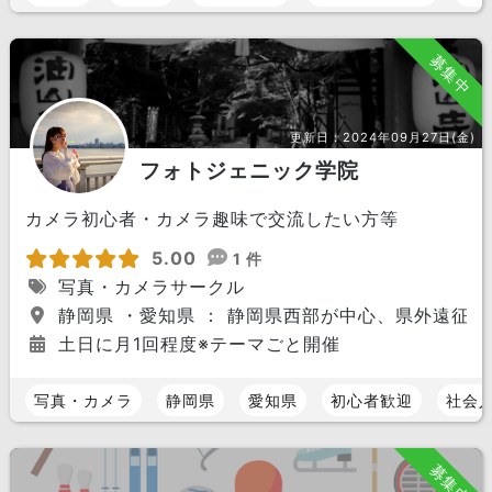
募集中
更新日：
2024年09月27日(金)
フォトジェニック学院
カメラ初心者・カメラ趣味で交流したい方等
5.00
1 件
写真・カメラサークル
静岡県 ・愛知県 ： 静岡県西部が中心、県外遠征も
土日に月1回程度※テーマごと開催
写真・カメラ
静岡県
愛知県
初心者歓迎
社会
募集中