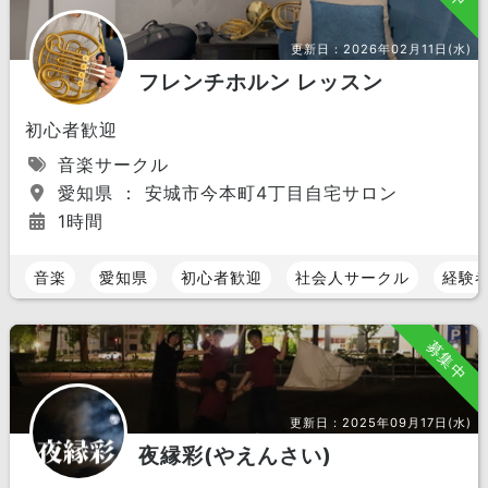
更新日：
2026年02月11日(水)
フレンチホルン レッスン
初心者歓迎
音楽サークル
愛知県 ： 安城市今本町4丁目自宅サロン
1時間
音楽
愛知県
初心者歓迎
社会人サークル
経験
募集中
更新日：
2025年09月17日(水)
夜縁彩(やえんさい)