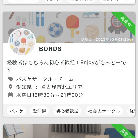
募集中
更新日：
2023年05月09日(火)
BONDS
経験者はもちろん初心者歓迎！Enjoyがもっとーで
す
バスケサークル・チーム
愛知県 ： 名古屋市北エリア
水曜日18時30分～21時00分
バスケ
愛知県
初心者歓迎
社会人サークル
経
募集中