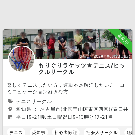
募集中
更新日：
2026年06月23日(火)
もりぐりラケッツ★テニス/ピッ
クルサークル
楽しくテニスしたい方，運動不足解消したい方，コ
ミニュケーション好きな方
テニスサークル
愛知県 ： 名古屋市(北区守山区東区西区)/春日井
平日19-21時/土日曜祝日9-13時と17-21時
テニス
愛知県
初心者歓迎
社会人サークル
経