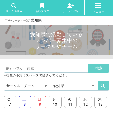
サークル検索
活動ブログ
サークル登録
メニュー
›
›
愛知県
TOP
サークル一覧
愛知県で活動している
メンバー募集中の
サークルやチーム
※複数の単語はスペースで区切ってください
金
土
日
月
火
水
木
7
8
9
10
11
12
13