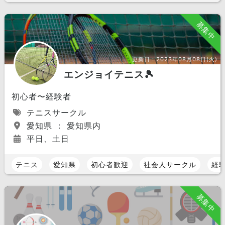
募集中
更新日：
2023年08月08日(火)
エンジョイテニス🎾
初心者〜経験者
テニスサークル
愛知県 ： 愛知県内
平日、土日
テニス
愛知県
初心者歓迎
社会人サークル
経
募集中