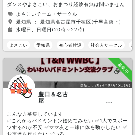
ダンスやよさこい、おまつり経験有無は問いません
よさこいチーム・サークル
愛知県 ： 愛知県名古屋市千種区(千早高架下)
水曜日、日曜日(20時～22時)
よさこい
愛知県
初心者歓迎
社会人サークル
募集中
更新日：
2024年07月15日(月)
豊田＆名古
屋 ...
こんな方募集しています
✅これからバドミントン始めてみたい ✅1人でスポー
ツするのが不安 ✅ママ友と一緒に体を動かしたい ✅
お友達を作りたい ✅いろ...