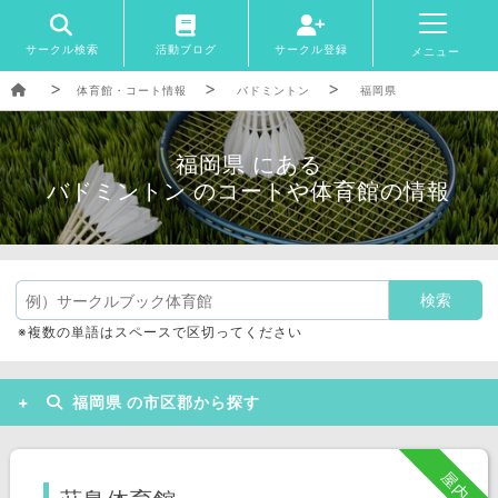
サークル検索
活動ブログ
サークル登録
メニュー
体育館・コート情報
バドミントン
福岡県
福岡県 にある
バドミントン のコートや体育館の情報
※複数の単語はスペースで区切ってください
福岡県 の市区郡から探す
福岡市
北九州市
久留米市
屋内
飯塚市
京都郡
八女市