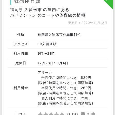
荘島体育館
遠賀郡
福岡県 久留米市 の屋内にある
古賀市
大牟田市
バドミントン のコートや体育館の情報
築上郡
柳川市
大野城市
更新日：2020年11月12日
宗像市
太宰府市
嘉麻市
住所
福岡県久留米市荘島町11-1
糟屋郡
田川郡
糸島市
アクセス
JR久留米駅
朝倉市
朝倉郡
三井郡
利用時間
9時〜21時
三潴郡
行橋市
大川市
定休日
12月28日〜1月4日
筑後市
うきは市
筑紫野市
アリーナ
全面使用:2時間につき 520円
春日市
田川市
鞍手郡
(以後2時間を単位として同額加算)
利用料金
半面使用:2時間につき 260円
嘉穂郡
豊前市
小郡市
(以後2時間を単位として同額加算)
個人利用:2時間につき 210円
那珂川市
直方市
中間市
(以後2時間を単位として同額加算)
宮若市
みやま市
八女郡
0.00
0 件
口コミ