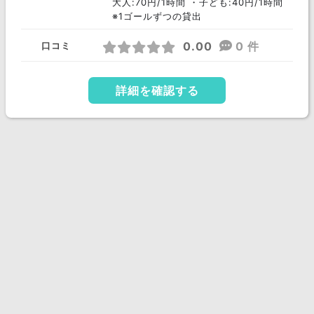
大人:70円/1時間 ・子ども:40円/1時間
※1ゴールずつの貸出
0.00
0 件
口コミ
詳細を確認する