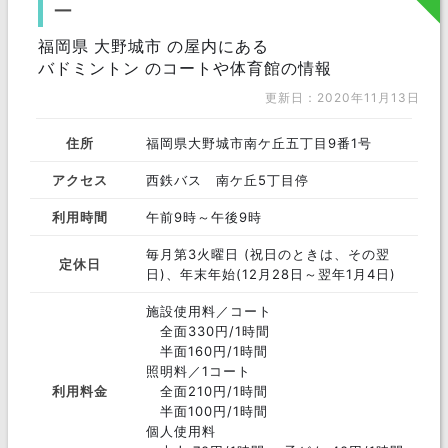
ー
福岡県 大野城市 の屋内にある
バドミントン のコートや体育館の情報
更新日：2020年11月13日
住所
福岡県大野城市南ケ丘五丁目9番1号
アクセス
西鉄バス 南ケ丘5丁目停
利用時間
午前9時～午後9時
毎月第3火曜日 (祝日のときは、その翌
定休日
日)、年末年始(12月28日～翌年1月4日)
施設使用料／コート
全面330円/1時間
半面160円/1時間
照明料／1コート
利用料金
全面210円/1時間
半面100円/1時間
個人使用料