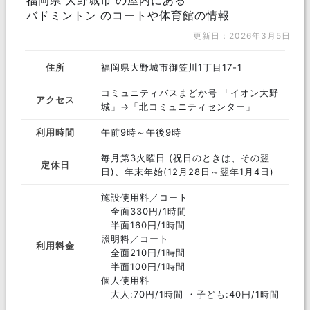
福岡県 大野城市 の屋内にある
バドミントン のコートや体育館の情報
更新日：2026年3月5日
住所
福岡県大野城市御笠川1丁目17-1
コミュニティバスまどか号 「イオン大野
アクセス
城」→「北コミュニティセンター」
利用時間
午前9時～午後9時
毎月第3火曜日 (祝日のときは、その翌
定休日
日)、年末年始(12月28日～翌年1月4日)
施設使用料／コート
全面330円/1時間
半面160円/1時間
照明料／コート
利用料金
全面210円/1時間
半面100円/1時間
個人使用料
大人:70円/1時間 ・子ども:40円/1時間