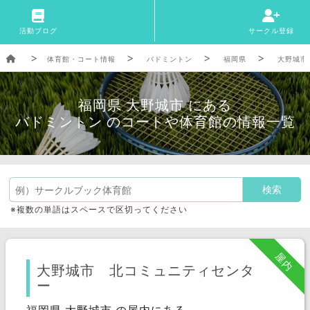
活動ブログ
サークル登録
体育館・コート情報
バドミントン
福岡県
大野城市
福岡県 大野城市 にある
バドミントン のコートや体育館の情報一覧
※複数の単語はスペースで区切ってください
屋内
大野城市 北コミュニティセンタ
ー