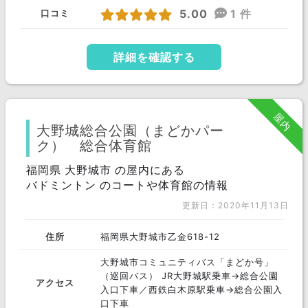
5.00
1 件
口コミ
詳細を確認する
屋内
大野城総合公園（まどかパー
ク） 総合体育館
福岡県 大野城市 の屋内にある
バドミントン のコートや体育館の情報
更新日：2020年11月13日
住所
福岡県大野城市乙金618-12
大野城市コミュニティバス「まどか号」
（巡回バス） JR大野城駅乗車→総合公園
アクセス
入口下車／西鉄白木原駅乗車→総合公園入
口下車