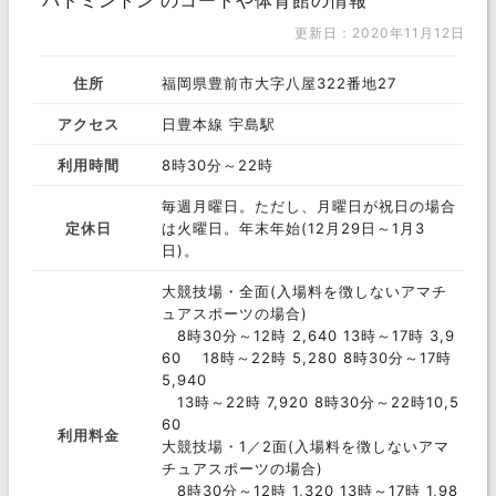
バドミントン のコートや体育館の情報
更新日：2020年11月12日
住所
福岡県豊前市大字八屋322番地27
アクセス
日豊本線 宇島駅
利用時間
8時30分～22時
毎週月曜日。ただし、月曜日が祝日の場合
定休日
は火曜日。年末年始(12月29日～1月3
日)。
大競技場・全面(入場料を徴しないアマチ
ュアスポーツの場合)
8時30分～12時 2,640 13時～17時 3,9
60 18時～22時 5,280 8時30分～17時
5,940
13時～22時 7,920 8時30分～22時10,5
60
利用料金
大競技場・1／2面(入場料を徴しないアマ
チュアスポーツの場合)
8時30分～12時 1,320 13時～17時 1,98