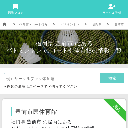
活動ブログ
サークル登録
体育館・コート情報
バドミントン
福岡県
豊前市
福岡県 豊前市 にある
バドミントン のコートや体育館の情報一覧
※複数の単語はスペースで区切ってください
屋内
豊前市民体育館
福岡県 豊前市 の屋内にある