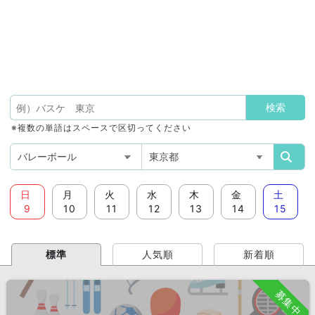
※複数の単語はスペースで区切ってください
日
月
火
水
木
金
土
9
10
11
12
13
14
15
標準
人気順
新着順
募集中