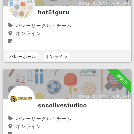
更新日：
2026年04月09日(木)
hot51guru
バレーサークル・チーム
オンライン
バレーボール
オンライン
募集中
更新日：
2026年04月08日(水)
socolivestudioo
バレーサークル・チーム
オンライン