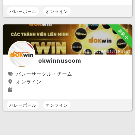
バレーボール
オンライン
募集中
更新日：
2026年05月29日(金)
okwinnuscom
バレーサークル・チーム
オンライン
バレーボール
オンライン