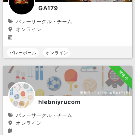
GA179
バレーサークル・チーム
オンライン
バレーボール
オンライン
募集中
更新日：
2026年06月01日(月)
hlebniyrucom
バレーサークル・チーム
オンライン