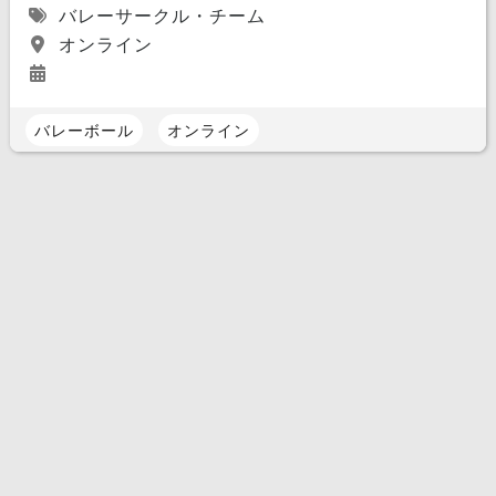
バレーサークル・チーム
オンライン
バレーボール
オンライン