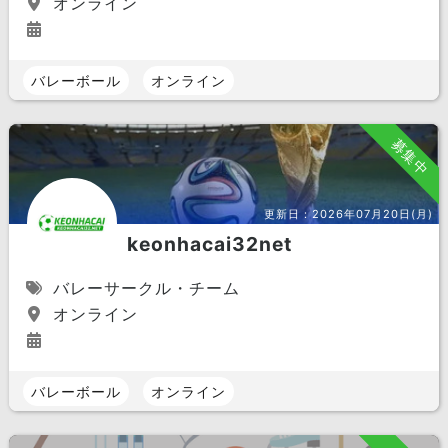
オンライン
バレーボール
オンライン
募集中
更新日：
2026年07月20日(月)
keonhacai32net
バレーサークル・チーム
オンライン
バレーボール
オンライン