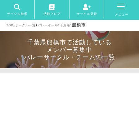
サークル検索
活動ブログ
サークル登録
メニュー
›
›
›
›
船橋市
TOP
サークル一覧
バレーボール
千葉県
千葉県船橋市で活動している
メンバー募集中
バレーサークル・チームの一覧