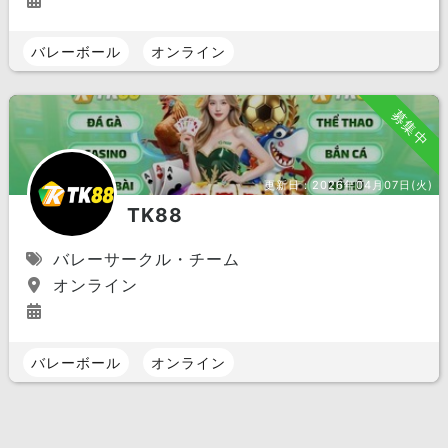
バレーボール
オンライン
募集中
更新日：
2026年04月07日(火)
TK88
バレーサークル・チーム
オンライン
バレーボール
オンライン