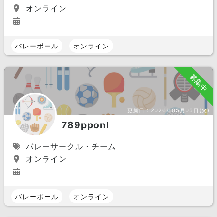
オンライン
バレーボール
オンライン
募集中
更新日：
2026年05月05日(火)
789pponl
バレーサークル・チーム
オンライン
バレーボール
オンライン