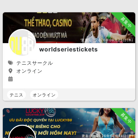
募集中
更新日：
2026年06月25日(木)
worldseriestickets
テニスサークル
オンライン
テニス
オンライン
募集中
更新日：
2026年06月14日(日)