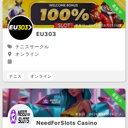
募集中
更新日：
2026年08月05日(水)
EU303
テニスサークル
オンライン
テニス
オンライン
募集中
更新日：
2026年08月04日(火)
NeedForSlots Casino