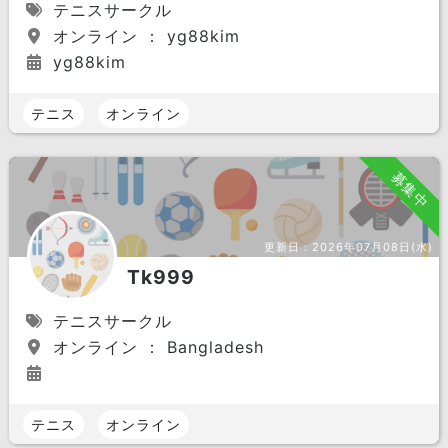
テニスサークル
オンライン ： yg88kim
yg88kim
テニス
オンライン
募集中
更新日：
2026年07月08日(水)
Tk999
テニスサークル
オンライン ： Bangladesh
テニス
オンライン