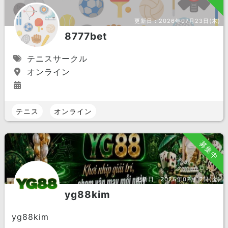
更新日：
2026年07月23日(木)
8777bet
テニスサークル
オンライン
テニス
オンライン
募集中
更新日：
2026年07月17日(金)
yg88kim
yg88kim