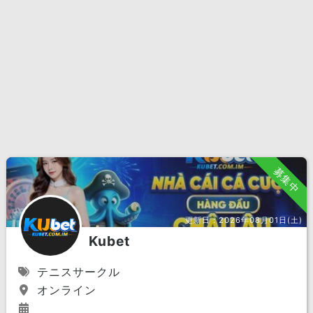
募集中
更新日：
2026年08月01日(土)
Kubet
テニスサークル
オンライン