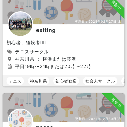
募集中
更新日：
2025年02月27日(木)
exiting
初心者、経験者🙆‍♂️
テニスサークル
神奈川県 ： 横浜または藤沢
平日19時〜21時または20時〜22時
テニス
神奈川県
初心者歓迎
社会人サークル
募集中
更新日：
2024年12月30日(月)