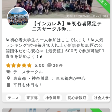
募集中
更新日：
2025年10月22日(水)
【インカレ🎾】💫初心者限定テ
ニスサークル💫...
💫初心者大学生の一人参加はここで決まり！💫人気
ランキング1位📣毎月10人以上が新規参加🏃‍♀️区の公
認団体だから安心☺️【最安値】500円で参加可能🙆‍♀️
青春を始めよう！💫
5.00
26 件
テニスサークル
東京都 ・神奈川県 ： 東京都内が中心
平日も休日も！
テニス
東京都
神奈川県
初心者歓迎
社会人サ