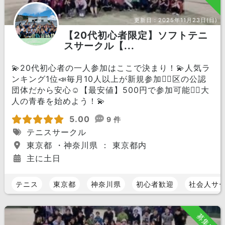
更新日：
2025年11月23日(日)
【20代初心者限定】ソフトテニ
スサークル【...
💫20代初心者の一人参加はここで決まり！💫人気ラ
ンキング1位📣毎月10人以上が新規参加🏃‍♀️区の公認
団体だから安心☺️【最安値】500円で参加可能🙆‍♀️大
人の青春を始めよう！💫
5.00
9 件
テニスサークル
東京都 ・神奈川県 ： 東京都内
主に土日
テニス
東京都
神奈川県
初心者歓迎
社会人サ
募集中