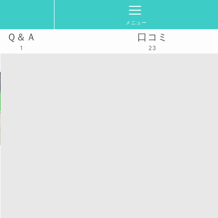
メニュー
Ｑ＆Ａ
口コミ
1
23
【1人参加歓迎】