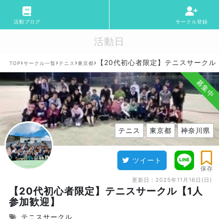
活動ブログ
サークル登録
活動日
›
›
›
›
【20代初心者限定】テニスサークル
TOP
サークル一覧
テニス
東京都
募集中
テニス
東京都
神奈川県
ツイート
保存
更新日：
2025年11月16日(日)
【20代初心者限定】テニスサークル【1人
参加歓迎】
テニスサークル