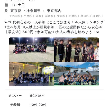
主に土日
東京都 ・神奈川県 ： 東京都内
千代田区
中央区
港区
新宿区
文京区
台東区
墨田区
江東区
品
💫20代初心者の一人参加はここで決まり！💫人気ランキング
1位📣毎月10人以上が新規参加🏃‍♀️区の公認団体だから安心☺️
【最安値】500円で参加可能🙆‍♀️大人の青春を始めよう！💫
メンバー
50名ほど
年齢層
10代 20代