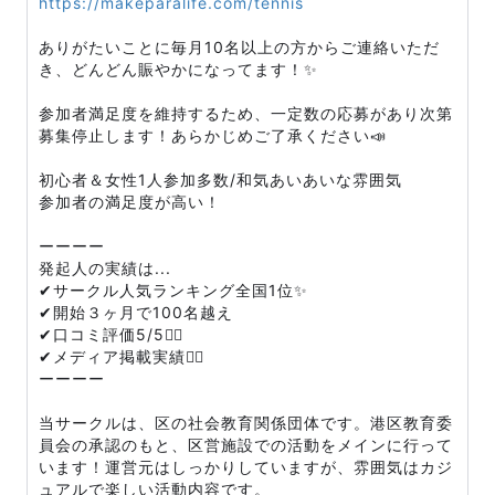
https://makeparalife.com/tennis
ありがたいことに毎月10名以上の方からご連絡いただ
き、どんどん賑やかになってます！✨
参加者満足度を維持するため、一定数の応募があり次第
募集停止します！あらかじめご了承ください📣
初心者＆女性1人参加多数/和気あいあいな雰囲気
参加者の満足度が高い！
ーーーー
発起人の実績は...
✔︎サークル人気ランキング全国1位✨
✔︎開始３ヶ月で100名越え
✔︎口コミ評価5/5🏃‍♀️
✔︎メディア掲載実績🙆‍♀️
ーーーー
当サークルは、区の社会教育関係団体です。港区教育委
員会の承認のもと、区営施設での活動をメインに行って
います！運営元はしっかりしていますが、雰囲気はカジ
ュアルで楽しい活動内容です。