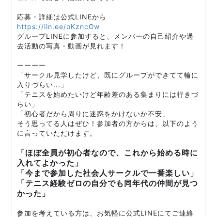
応募・詳細は公式LINEから
https://lin.ee/oKzncGw
グループLINEに参加すると、メンバーの自己紹介や過
去活動の写真・動画が見れます！
ーーーー
「サークル見学したけど、既にグループができてて輪に
入りづらい...」
「テニスを始めたいけど年齢差のある集まりには行きづ
らい」
「初心者だから周りに迷惑をかけないか不安」
そう思ってる人はぜひ！参加者の方からは、以下のよう
に言っていただけます。
「ほぼ全員が初心者なので、これから始める時に
入れてよかった」
「今まで参加した社会人サークルで一番楽しい」
「テニス経験ゼロの自分でも同年代の仲間が見つ
かった」
参加を考えている方は、お気軽に公式LINEにてご連絡