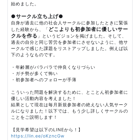
始めました。
●サークル立ち上げ●
自身が過去に他の社会人サークルに参加したときに緊張
どこよりも初参加者に優しいサー
した経験から、「
クルを作る
」というビジョンを掲げました。そして、
過去の自分と同じ苦労を参加者にさせないように、他サ
ークルで感じた課題をリストアップしました。例えば以
下のようなものです。
・年齢層がバラバラで仲良くなりづらい
・ガチ勢が多くて怖い
・初参加者へのフォローが手薄
こういった問題を解決するために、とことん初参加者に
優しい活動内容を考えました！
結果として現在は毎月新規参加者の絶えない人気サーク
ルになりました！以下では、もう少し詳しくサークルの
ことをご説明します！
【見学希望は以下のLINEから！】
https://lin.ee/oKzncGw