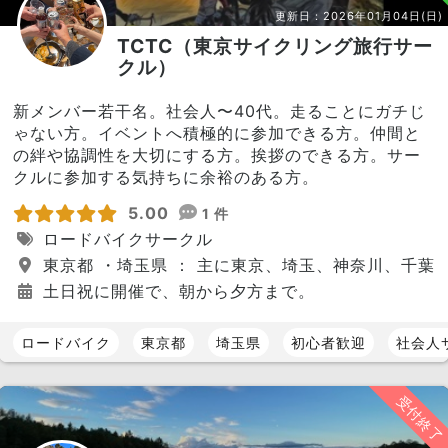
更新日：
2026年01月04日(日)
TCTC（東京サイクリング旅行サー
クル）
新メンバー若干名。社会人〜40代。走ることにガチじ
ゃない方。イベントへ積極的に参加できる方。仲間と
の絆や協調性を大切にする方。挨拶のできる方。サー
クルに参加する気持ちに余裕のある方。
5.00
1 件
ロードバイクサークル
東京都 ・埼玉県 ： 主に東京、埼玉、神奈川、千
土日祝に開催で、朝から夕方まで。
ロードバイク
東京都
埼玉県
初心者歓迎
社会人
受付終了