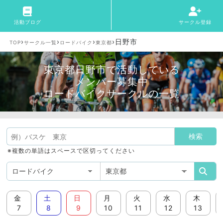
活動ブログ
サークル登録
›
›
›
›
日野市
TOP
サークル一覧
ロードバイク
東京都
東京都日野市で活動している
メンバー募集中
ロードバイクサークルの一覧
※複数の単語はスペースで区切ってください
金
土
日
月
火
水
木
7
8
9
10
11
12
13