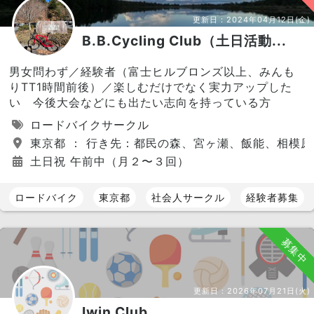
更新日：
2024年04月12日(金)
B.B.Cycling Club（土日活動...
男女問わず／経験者（富士ヒルブロンズ以上、みんも
りTT1時間前後）／楽しむだけでなく実力アップした
い 今後大会などにも出たい志向を持っている方
ロードバイクサークル
東京都 ： 行き先：都民の森、宮ヶ瀬、飯能、相模原
土日祝 午前中（月２〜３回）
ロードバイク
東京都
社会人サークル
経験者募集
募集中
更新日：
2026年07月21日(火)
Iwin Club