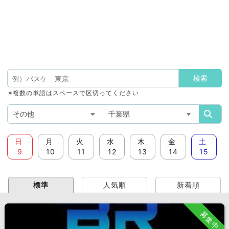
※複数の単語はスペースで区切ってください
日
月
火
水
木
金
土
9
10
11
12
13
14
15
標準
人気順
新着順
募集中