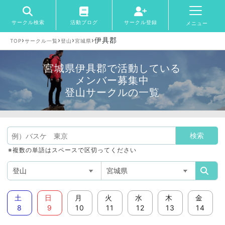
サークル検索
活動ブログ
サークル登録
メニュー
›
›
›
›
伊具郡
TOP
サークル一覧
登山
宮城県
宮城県伊具郡で活動している
メンバー募集中
登山サークルの一覧
※複数の単語はスペースで区切ってください
土
日
月
火
水
木
金
8
9
10
11
12
13
14