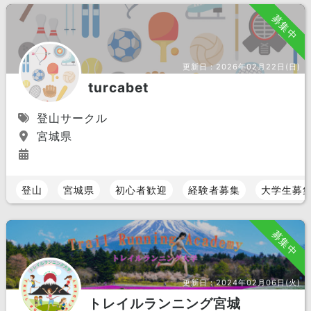
募集中
更新日：
2026年02月22日(日)
turcabet
登山サークル
宮城県
登山
宮城県
初心者歓迎
経験者募集
大学生募
募集中
更新日：
2024年02月06日(火)
トレイルランニング宮城