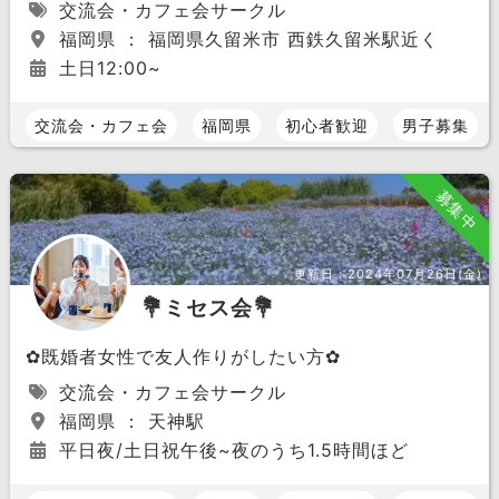
交流会・カフェ会サークル
福岡県 ： 福岡県久留米市 西鉄久留米駅近く
土日12:00~
交流会・カフェ会
福岡県
初心者歓迎
男子募集
募集中
更新日：
2024年07月26日(金)
💐ミセス会💐
✿既婚者女性で友人作りがしたい方✿
交流会・カフェ会サークル
福岡県 ： 天神駅
平日夜/土日祝午後~夜のうち1.5時間ほど