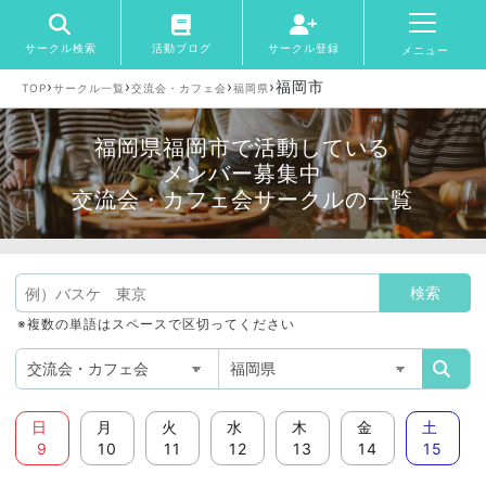
サークル検索
活動ブログ
サークル登録
メニュー
›
›
›
›
福岡市
TOP
サークル一覧
交流会・カフェ会
福岡県
福岡県福岡市で活動している
メンバー募集中
交流会・カフェ会サークルの一覧
※複数の単語はスペースで区切ってください
日
月
火
水
木
金
土
9
10
11
12
13
14
15