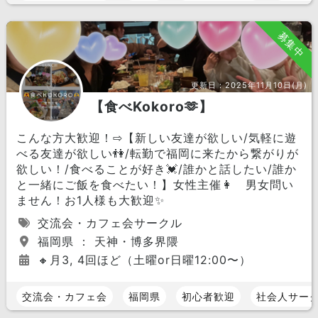
募集中
更新日：
2025年11月10日(月)
【食べKokoro🫶】
こんな方大歓迎！⇨【新しい友達が欲しい/気軽に遊
べる友達が欲しい👫/転勤で福岡に来たから繋がりが
欲しい！/食べることが好き💓/誰かと話したい/誰か
と一緒にご飯を食べたい！】女性主催👩 男女問い
ません！お1人様も大歓迎✨
交流会・カフェ会サークル
福岡県 ： 天神・博多界隈
🔸月3, 4回ほど（土曜or日曜12:00〜）
交流会・カフェ会
福岡県
初心者歓迎
社会人サー