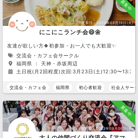
募集中
更新日：
2024年03月19日(火)
にこにこランチ会😄🌼
友達が欲しい方🍀初参加・お一人でも大歓迎✨
交流会・カフェ会サークル
福岡県 ： 天神・赤坂周辺
土日祝(月2回程度)次回:3月23日(土)12:30〜13:30
交流会・カフェ会
福岡県
初心者歓迎
社会人サー
募集中
更新日：
2023年09月06日(水)
大人の仲間づくり交流会『アマ