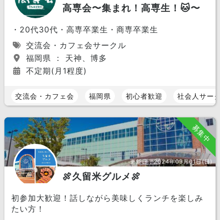
高専会〜集まれ！高専生！🐱〜
・20代30代・高専卒業生・商専卒業生
交流会・カフェ会サークル
福岡県 ： 天神、博多
不定期(月1程度)
交流会・カフェ会
福岡県
初心者歓迎
社会人サー
募集中
更新日：
2024年09月01日(日)
🍖久留米グルメ🍖
初参加大歓迎！話しながら美味しくランチを楽しみ
たい方！