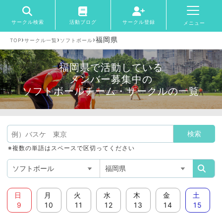
サークル検索
活動ブログ
サークル登録
メニュー
›
›
›
福岡県
TOP
サークル一覧
ソフトボール
福岡県で活動している
メンバー募集中の
ソフトボールチーム・サークルの一覧
※複数の単語はスペースで区切ってください
日
月
火
水
木
金
土
9
10
11
12
13
14
15