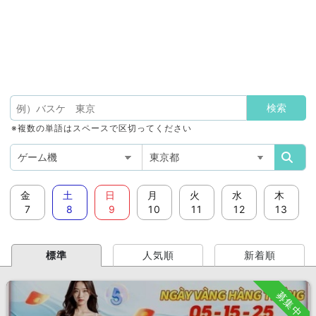
※複数の単語はスペースで区切ってください
金
土
日
月
火
水
木
7
8
9
10
11
12
13
標準
人気順
新着順
募集中