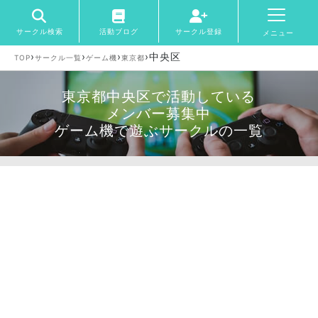
サークル検索
活動ブログ
サークル登録
メニュー
›
›
›
›
中央区
TOP
サークル一覧
ゲーム機
東京都
東京都中央区で活動している
メンバー募集中
ゲーム機で遊ぶサークルの一覧