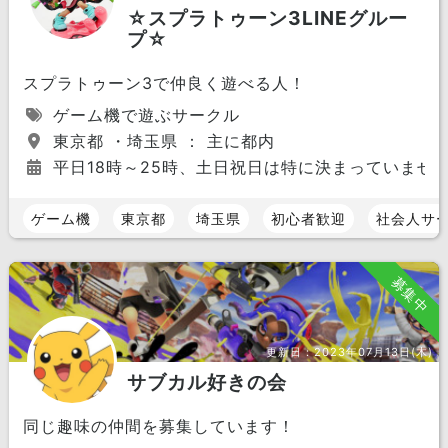
☆スプラトゥーン3LINEグルー
プ☆
スプラトゥーン3で仲良く遊べる人！
ゲーム機で遊ぶサークル
東京都 ・埼玉県 ： 主に都内
平日18時～25時、土日祝日は特に決まっていませ
ゲーム機
東京都
埼玉県
初心者歓迎
社会人サ
募集中
更新日：
2023年07月13日(木)
サブカル好きの会
同じ趣味の仲間を募集しています！