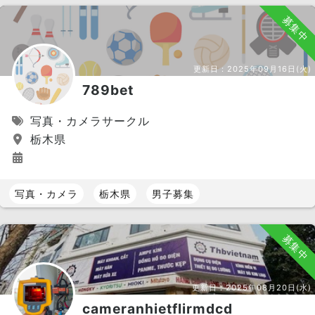
募集中
更新日：
2025年09月16日(火)
789bet
写真・カメラサークル
栃木県
写真・カメラ
栃木県
男子募集
募集中
更新日：
2025年08月20日(水)
cameranhietflirmdcd