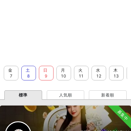
金
土
日
月
火
水
木
7
8
9
10
11
12
13
標準
人気順
新着順
募集中