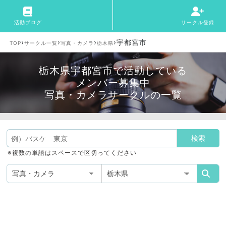
活動ブログ
サークル登録
›
›
›
›
宇都宮市
TOP
サークル一覧
写真・カメラ
栃木県
栃木県宇都宮市で活動している
メンバー募集中
写真・カメラサークルの一覧
※複数の単語はスペースで区切ってください