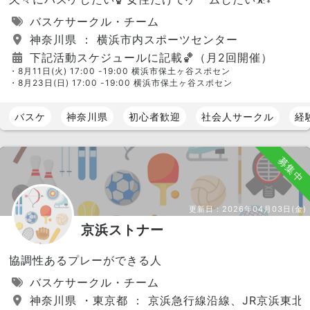
バスケサークル・チーム
神奈川県 ： 横浜市内スポーツセンター
下記活動スケジュールに記載🏀（月2回開催）
・8月11日(火) 17:00 -19:00 横浜市保土ヶ谷スポセン
・8月23日(日) 17:00 -19:00 横浜市保土ヶ谷スポセン
バスケ
神奈川県
初心者歓迎
社会人サークル
経
募集中
更新日：
2026年04月03日(金)
京浜ストナー
協調性あるプレーができる人
バスケサークル・チーム
神奈川県 ・東京都 ： 京浜急行線沿線、JR京浜東