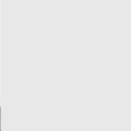
金
土
日
月
火
水
木
14
15
16
17
18
19
20