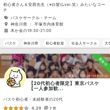
初心者さん＆安西先生（※白髪仏ver.笑）みたいなコー
チ
バスケサークル・チーム
神奈川県 ： 平塚市内体育館
木か金の19:30-21:00
バスケ
神奈川県
初心者歓迎
社会人サークル
大
募集中
更新日：
2023年11月21日(火)
【20代初心者限定】東京バスケ
【一人参加歓...
バスケ初心者・未経験者の20代
4.29
7 件