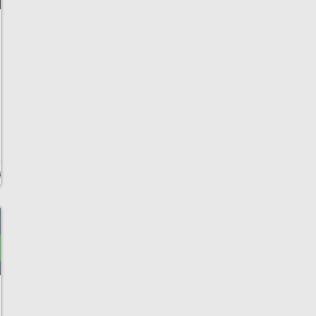
市立大野小学校
学生募集
男子募集
平日開催
土日・祝日開催
10代