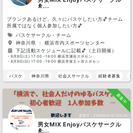
⛹️...
ブランクあるけど、久々にバスケしたい方🏀チーム
所属ではなく個人参加したい方🏀
バスケサークル・チーム
神奈川県 ： 横浜市内スポーツセンター
下記活動スケジュールに記載🏀（土日開催）
・8月8日(土) 17:00 -19:00 横浜市瀬谷スポセン
・8月9日(日) 17:00 -19:00 横浜市保土ヶ谷スポセン
バスケ
神奈川県
社会人サークル
経験者募集
募集中
更新日：
2026年07月13日(月)
男女MIX Enjoyバスケサークル
⛹️...