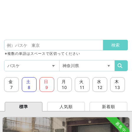
※複数の単語はスペースで区切ってください
金
土
日
月
火
水
木
7
8
9
10
11
12
13
標準
人気順
新着順
募集中