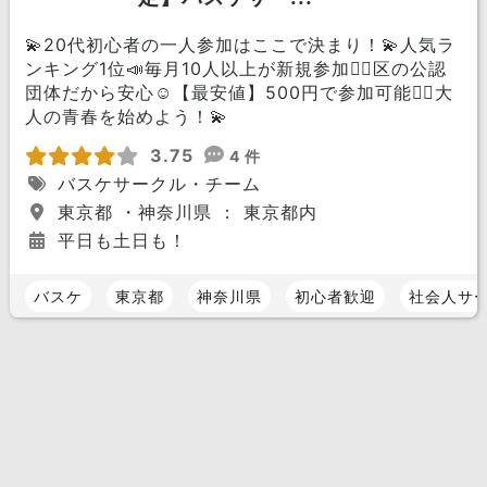
💫20代初心者の一人参加はここで決まり！💫人気ラ
ンキング1位📣毎月10人以上が新規参加🏃‍♀️区の公認
団体だから安心☺️【最安値】500円で参加可能🙆‍♀️大
人の青春を始めよう！💫
3.75
4 件
バスケサークル・チーム
東京都 ・神奈川県 ： 東京都内
平日も土日も！
バスケ
東京都
神奈川県
初心者歓迎
社会人サ