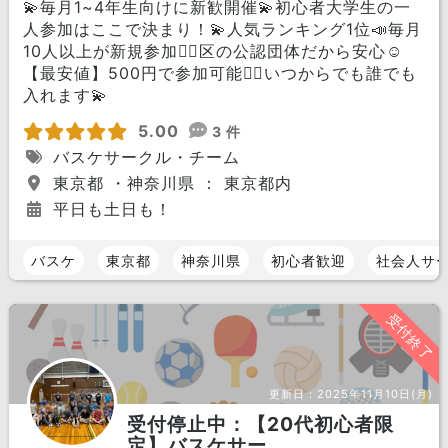
💫毎月1~4年生向けに新歓開催💫初心者大学生の一
人参加はここで決まり！💫人気ランキング1位📣毎月
10人以上が新規参加🏃‍♀️区の公認団体だから安心☺️
【最安値】500円で参加可能🙆‍♀️いつからでも誰でも
入れます💫
5.00
3 件
バスケサークル・チーム
東京都 ・神奈川県 ： 東京都内
平日も土日も！
バスケ
東京都
神奈川県
初心者歓迎
社会人サ
受付終了
更新日：
2025年11月10日(月)
受付停止中：【20代初心者限
定】バスケサー...