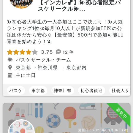
【インカレ🏀】💫初心者限定バ
スケサークル💫...
💫初心者大学生の一人参加はここで決まり！💫人気
ランキング1位📣毎月10人以上が新規参加🏃‍♀️区の公
認団体だから安心☺️【最安値】500円で参加可能🙆‍♀️
青春を始めよう！💫
3.75
12 件
バスケサークル・チーム
東京都 ・神奈川県 ： 東京都内
主に土日
バスケ
東京都
神奈川県
初心者歓迎
社会人サ
募集中
更新日：
2026年08月06日(木)