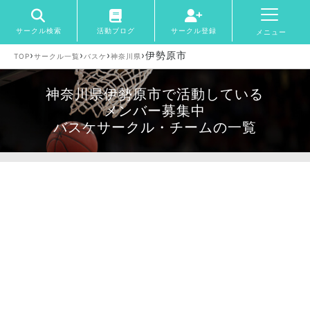
サークル検索
活動ブログ
サークル登録
メニュー
›
›
›
›
伊勢原市
TOP
サークル一覧
バスケ
神奈川県
神奈川県伊勢原市で活動している
メンバー募集中
バスケサークル・チームの一覧